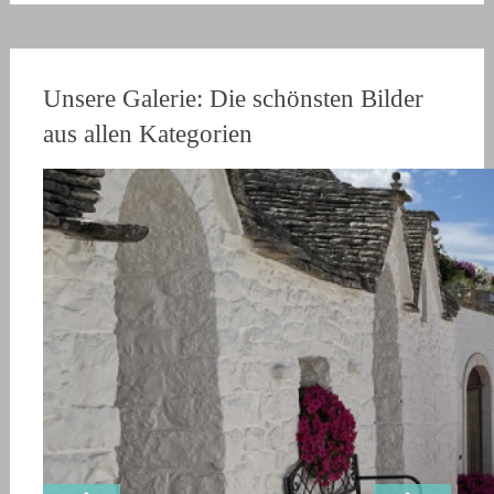
Unsere Galerie: Die schönsten Bilder
aus allen Kategorien
Venedig
Nationalpark Plitvicer Seen
Drei Zinnen
Wandern auf dem Soča-Trail