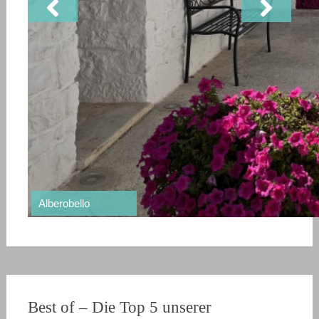
Südtirol
Alberobello
Bleder See
Matera
Vesuv
Pompeji
Unsere besuchten Campingplätze
Best of – Die Top 5 unserer