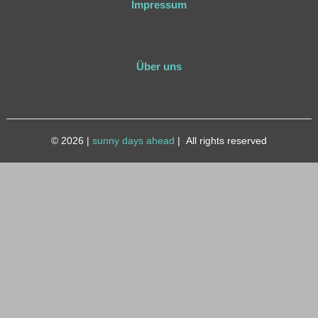
Impressum
Über uns
© 2026
|
sunny days ahead
|
All rights reserved