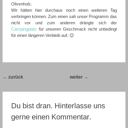
Olivenholz.
Wir hätten hier durchaus noch einen weiteren Tag
verbringen können. Zum einen sah unser Programm das
nicht vor und zum anderen drängte sich der
Campingplatz
für unseren Geschmack nicht unbedingt
für einen längeren Verbleib auf. 😉
Post
←
Bella Italia
Bella Italia 2019 –
2019 – Tag 11
Tag 13
→
navigation
Du bist dran. Hinterlasse uns
gerne einen Kommentar.