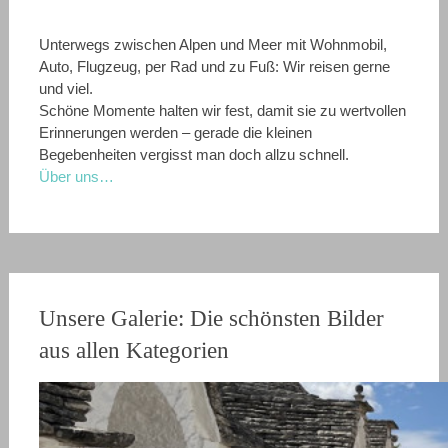
Unterwegs zwischen Alpen und Meer mit Wohnmobil,
Auto, Flugzeug, per Rad und zu Fuß: Wir reisen gerne
und viel.
Schöne Momente halten wir fest, damit sie zu wertvollen
Erinnerungen werden – gerade die kleinen
Begebenheiten vergisst man doch allzu schnell.
Über uns…
Unsere Galerie: Die schönsten Bilder
aus allen Kategorien
Pompeji
Unsere besuchten Campingplätze
Venedig
Nationalpark Plitvicer Seen
Drei Zinnen
Wandern auf dem Soča-Trail