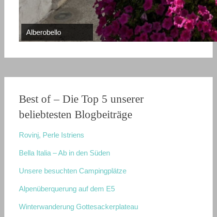
Südtirol
Alberobello
Bleder See
Matera
Vesuv
Best of – Die Top 5 unserer
beliebtesten Blogbeiträge
Rovinj, Perle Istriens
Bella Italia – Ab in den Süden
Unsere besuchten Campingplätze
Alpenüberquerung auf dem E5
Winterwanderung Gottesackerplateau