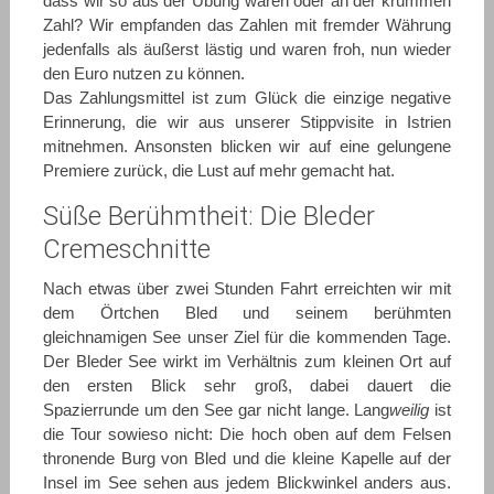
dass wir so aus der Übung waren oder an der krummen
Zahl? Wir empfanden das Zahlen mit fremder Währung
jedenfalls als äußerst lästig und waren froh, nun wieder
den Euro nutzen zu können.
Das Zahlungsmittel ist zum Glück die einzige negative
Erinnerung, die wir aus unserer Stippvisite in Istrien
mitnehmen. Ansonsten blicken wir auf eine gelungene
Premiere zurück, die Lust auf mehr gemacht hat.
Süße Berühmtheit: Die Bleder
Cremeschnitte
Nach etwas über zwei Stunden Fahrt erreichten wir mit
dem Örtchen Bled und seinem berühmten
gleichnamigen See unser Ziel für die kommenden Tage.
Der Bleder See wirkt im Verhältnis zum kleinen Ort auf
den ersten Blick sehr groß, dabei dauert die
Spazierrunde um den See gar nicht lange. Lang
weilig
ist
die Tour sowieso nicht: Die hoch oben auf dem Felsen
thronende Burg von Bled und die kleine Kapelle auf der
Insel im See sehen aus jedem Blickwinkel anders aus.