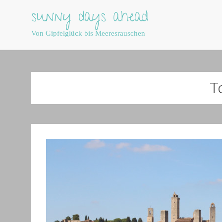
sunny days ahead
Von Gipfelglück bis Meeresrauschen
Skip
to
content
T