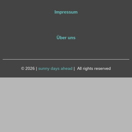
Impressum
Über uns
© 2026
|
sunny days ahead
|
All rights reserved