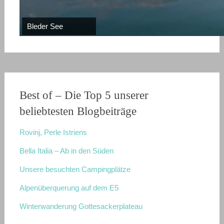
Südtirol
Alberobello
Bleder See
Matera
Vesuv
Best of – Die Top 5 unserer
beliebtesten Blogbeiträge
Rovinj, Perle Istriens
Bella Italia – Ab in den Süden
Unsere besuchten Campingplätze
Alpenüberquerung auf dem E5
Winterwanderung Gottesackerplateau