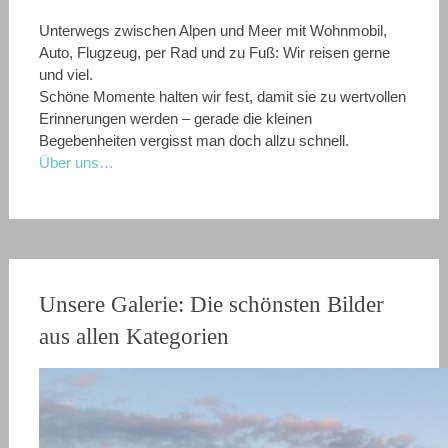
Unterwegs zwischen Alpen und Meer mit Wohnmobil,
Auto, Flugzeug, per Rad und zu Fuß: Wir reisen gerne
und viel.
Schöne Momente halten wir fest, damit sie zu wertvollen
Erinnerungen werden – gerade die kleinen
Begebenheiten vergisst man doch allzu schnell.
Über uns…
Unsere Galerie: Die schönsten Bilder
aus allen Kategorien
Pompeji
Unsere besuchten Campingplätze
Venedig
Nationalpark Plitvicer Seen
Drei Zinnen
Wandern auf dem Soča-Trail