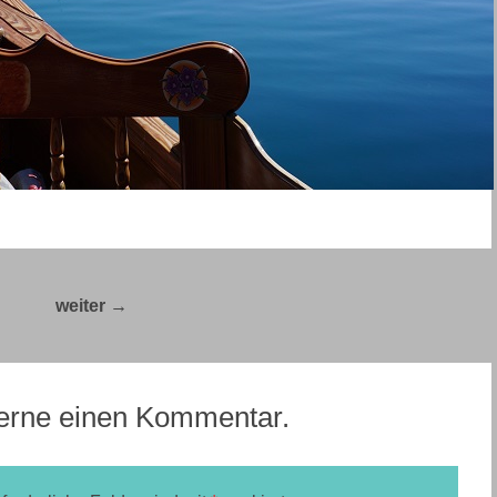
ca.
–
Unterwegs zwischen Alpen und Adria – Tag
15
→
 gerne einen Kommentar.