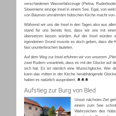
verschiedenen Wasserfahrzeuge (Pletna, Ruderboote, 
Sloweniens einzige Insel in einem See. Egal, von welc
von Bäumen umrahmten hübschen Kirche macht von all
Während wir uns die Insel in den Tagen also aus all
stand für uns bereits fest, dass wir uns mit einer 
übersetzen lassen würden. Auf der Insel würden w
irgendeinen Grund musste es doch geben, dass die 
fast ununterbrochen läuteten.
Auf dem Weg zur Insel erfuhren wir von unserem „Plet
zwei Rudern vorantrieb, dass es mit der Glocke auf de
sich hat. Es ist nämlich eine Wunschglocke. Wer d
kann das mitten in der Kirche herabhängende Glocken
haben es natürlich ausprobiert. 🔔🔔🔔
Aufstieg zur Burg von Bled
Unser nächstes Ziel geh
einem zum See schroff
Wahrzeichen des hübsc