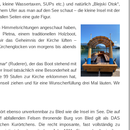
kleine Wassertaxen, SUPs etc.) und natürlich „Blejski Otok“,
hem Ufer aus man auf den See schaut – die kleine Insel mit der
en Seiten eine gute Figur.
en Himmelsrichtungen angeschaut haben,
Pletna, einem traditionellen Holzboot,
ir das Geheimnis der Kirche lüften –
Kirchenglocken von morgens bis abends
nar“ (Ruderer), der das Boot stehend mit
r Insel tatsächlich eine Besonderheit auf
ie 99 Stufen zur Kirche erklommen hat,
seil ziehen und für eine Wunscherfüllung drei Mal läuten. Wir
ört ebenso unverkennbar zu Bled wie die Insel im See. Die auf
 abfallenden Felsen thronende Burg von Bled gilt als DAS
hen Kurörtchens. Die recht imposante, fast vollständig zu