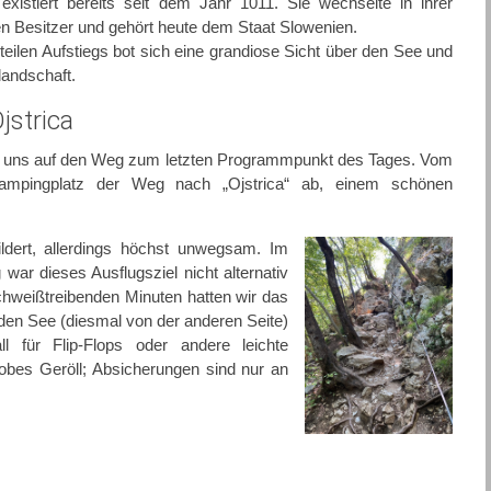
xistiert bereits seit dem Jahr 1011. Sie wechselte in ihrer
 Besitzer und gehört heute dem Staat Slowenien.
eilen Aufstiegs bot sich eine grandiose Sicht über den See und
andschaft.
jstrica
ir uns auf den Weg zum letzten Programmpunkt des Tages. Vom
mpingplatz der Weg nach „Ojstrica“ ab, einem schönen
dert, allerdings höchst unwegsam. Im
war dieses Ausflugsziel nicht alternativ
hweißtreibenden Minuten hatten wir das
r den See (diesmal von der anderen Seite)
l für Flip-Flops oder andere leichte
obes Geröll; Absicherungen sind nur an