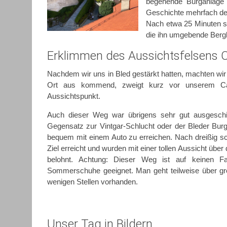
begehende Burganlage e
Geschichte mehrfach den
Nach etwa 25 Minuten st
die ihn umgebende Bergl
Erklimmen des Aussichtsfelsens O
Nachdem wir uns in Bled gestärkt hatten, machten w
Ort aus kommend, zweigt kurz vor unserem Ca
Aussichtspunkt.
Auch dieser Weg war übrigens sehr gut ausgeschil
Gegensatz zur Vintgar-Schlucht oder der Bleder Burg 
bequem mit einem Auto zu erreichen. Nach dreißig sc
Ziel erreicht und wurden mit einer tollen Aussicht übe
belohnt. Achtung: Dieser Weg ist auf keinen Fal
Sommerschuhe geeignet. Man geht teilweise über gr
wenigen Stellen vorhanden.
Unser Tag in Bildern