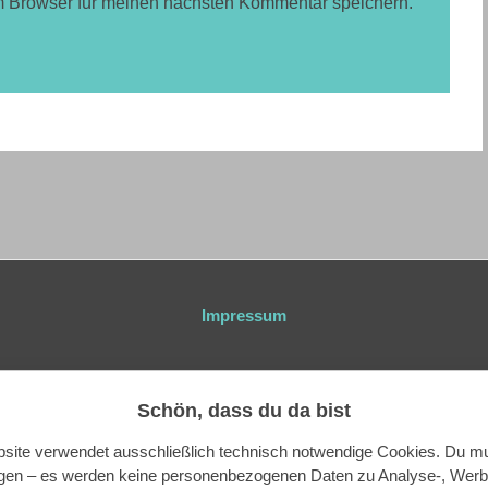
m Browser für meinen nächsten Kommentar speichern.
Impressum
Schön, dass du da bist
© 2026
|
sunny days ahead
|
All rights reserved
site verwendet ausschließlich technisch notwendige Cookies. Du mu
igen – es werden keine personenbezogenen Daten zu Analyse-, Werb