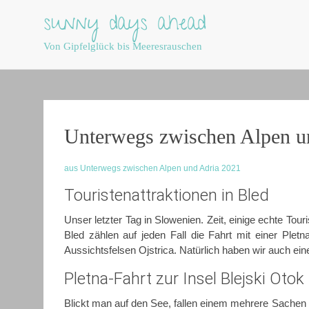
sunny days ahead
Von Gipfelglück bis Meeresrauschen
Skip
to
content
Unterwegs zwischen Alpen u
aus Unterwegs zwischen Alpen und Adria 2021
Touristenattraktionen in Bled
Unser letzter Tag in Slowenien. Zeit, einige echte Tou
Bled zählen auf jeden Fall die Fahrt mit einer Ple
Aussichtsfelsen Ojstrica. Natürlich haben wir auch ei
Pletna-Fahrt zur Insel Blejski Otok
Blickt man auf den See, fallen einem mehrere Sachen s