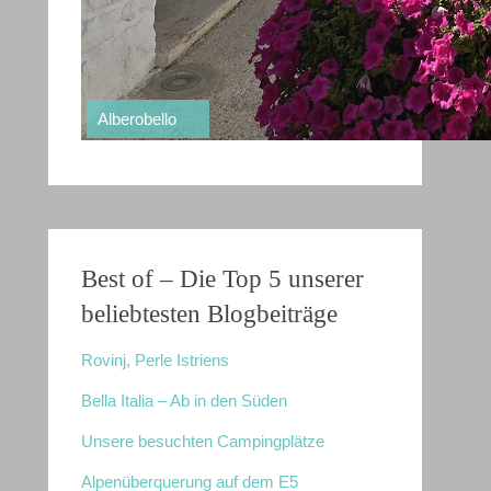
Südtirol
Alberobello
Bleder See
Matera
Vesuv
Pompeji
Venedig
Nationalpark Plitvicer Seen
Drei Zinnen
Wandern auf dem Soča-Trail
Unsere besuchten Campingplätze
Best of – Die Top 5 unserer
beliebtesten Blogbeiträge
Rovinj, Perle Istriens
Bella Italia – Ab in den Süden
Unsere besuchten Campingplätze
Alpenüberquerung auf dem E5