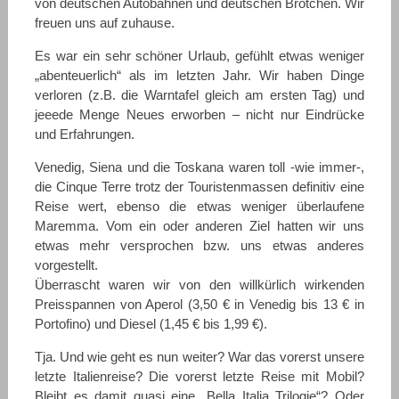
von deutschen Autobahnen und deutschen Brötchen. Wir
freuen uns auf zuhause.
Es war ein sehr schöner Urlaub, gefühlt etwas weniger
„abenteuerlich“ als im letzten Jahr. Wir haben Dinge
verloren (z.B. die Warntafel gleich am ersten Tag) und
jeeede Menge Neues erworben – nicht nur Eindrücke
und Erfahrungen.
Venedig, Siena und die Toskana waren toll -wie immer-,
die Cinque Terre trotz der Touristenmassen definitiv eine
Reise wert, ebenso die etwas weniger überlaufene
Maremma. Vom ein oder anderen Ziel hatten wir uns
etwas mehr versprochen bzw. uns etwas anderes
vorgestellt.
Überrascht waren wir von den willkürlich wirkenden
Preisspannen von Aperol (3,50 € in Venedig bis 13 € in
Portofino) und Diesel (1,45 € bis 1,99 €).
Tja. Und wie geht es nun weiter? War das vorerst unsere
letzte Italienreise? Die vorerst letzte Reise mit Mobil?
Bleibt es damit quasi eine „Bella Italia Trilogie“? Oder