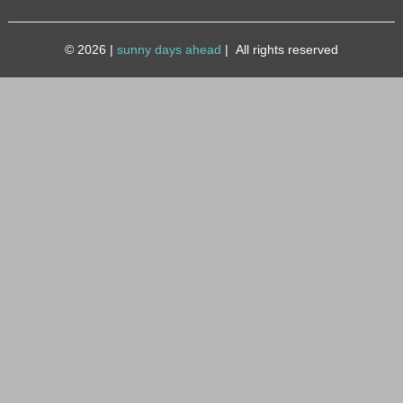
© 2026
|
sunny days ahead
|
All rights reserved