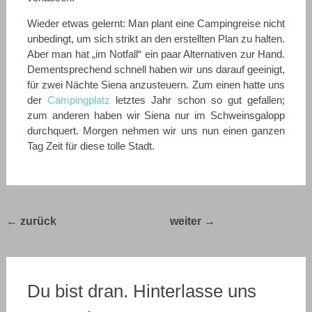
Wieder etwas gelernt: Man plant eine Campingreise nicht
unbedingt, um sich strikt an den erstellten Plan zu halten.
Aber man hat „im Notfall“ ein paar Alternativen zur Hand.
Dementsprechend schnell haben wir uns darauf geeinigt,
für zwei Nächte Siena anzusteuern. Zum einen hatte uns
der
Campingplatz
letztes Jahr schon so gut gefallen;
zum anderen haben wir Siena nur im Schweinsgalopp
durchquert. Morgen nehmen wir uns nun einen ganzen
Tag Zeit für diese tolle Stadt.
Post
←
Bella Italia
Bella Italia 2017 –
2017 – Tag 8
Tag 10
→
navigation
Du bist dran. Hinterlasse uns