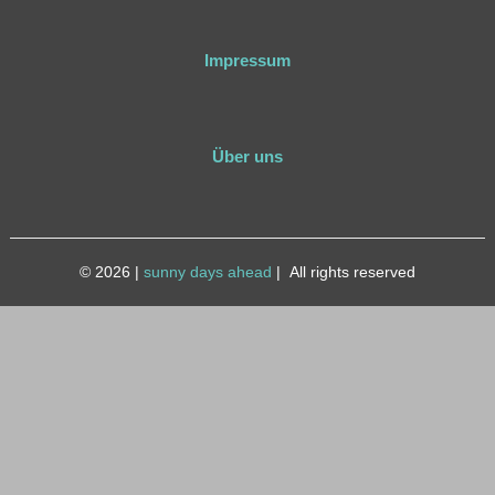
Impressum
Über uns
© 2026
|
sunny days ahead
|
All rights reserved