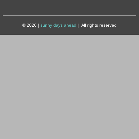
© 2026
|
sunny days ahead
|
All rights reserved