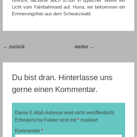
Grenze, flackerte auch schon in typischer Weise ein
Licht vom Fahrbahnrand auf. Hurra, wir bekommen ein
Erinnerungsfoto aus dem Schwarzwald.
Post
←
Bella Italia
Bella Italia 2017 –
2017 – Tag 19
Epilog
→
navigation
Du bist dran. Hinterlasse uns
gerne einen Kommentar.
Deine E-Mail-Adresse wird nicht veröffentlicht.
Erforderliche Felder sind mit
*
markiert
Kommentar
*