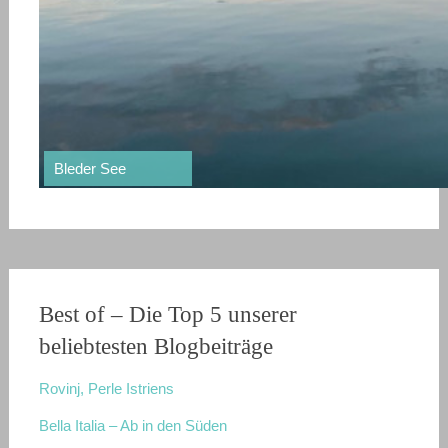
Südtirol
Alberobello
Bleder See
Matera
Vesuv
Pompeji
Venedig
Nationalpark Plitvicer Seen
Drei Zinnen
Wandern auf dem Soča-Trail
Unsere besuchten Campingplätze
Best of – Die Top 5 unserer
beliebtesten Blogbeiträge
Rovinj, Perle Istriens
Bella Italia – Ab in den Süden