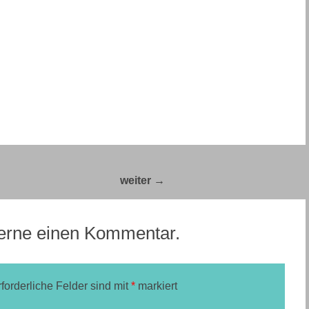
Bella Italia 2017 – Tag 17
→
 gerne einen Kommentar.
rforderliche Felder sind mit
*
markiert