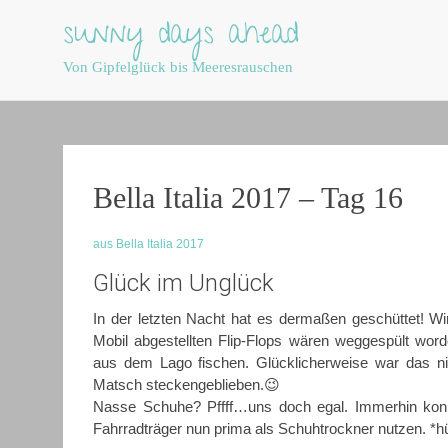
sunny days ahead
Von Gipfelglück bis Meeresrauschen
Skip
to
content
Bella Italia 2017 – Tag 16
aus Bella Italia 2017
Glück im Unglück
In der letzten Nacht hat es dermaßen geschüttet! W
Mobil abgestellten Flip-Flops wären weggespült wo
aus dem Lago fischen. Glücklicherweise war das ni
Matsch steckengeblieben.😉
Nasse Schuhe? Pffff…uns doch egal. Immerhin kon
Fahrradträger nun prima als Schuhtrockner nutzen. *hü