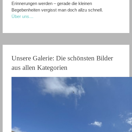
Erinnerungen werden – gerade die kleinen
Begebenheiten vergisst man doch allzu schnell.
Über uns…
Unsere Galerie: Die schönsten Bilder
aus allen Kategorien
Unsere besuchten Campingplätze
Venedig
Nationalpark Plitvicer Seen
Drei Zinnen
Wandern auf dem Soča-Trail