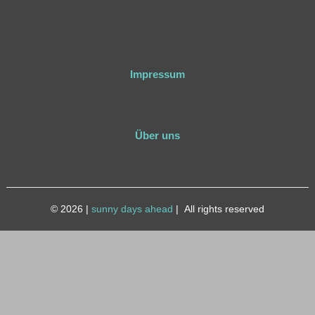
Impressum
Über uns
© 2026
|
sunny days ahead
|
All rights reserved