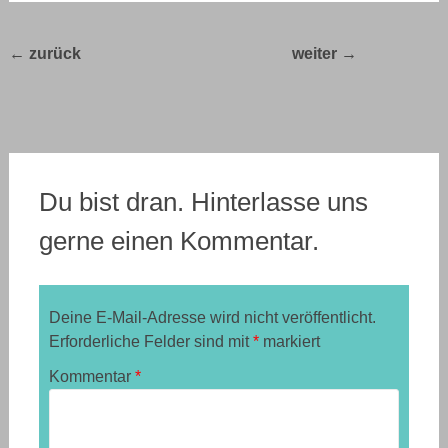
Post
←
Unterwegs
Alpenüberquerung auf
zwischen Alpen und Adria
navigation
dem E5: Zu Fuß von
– Tag 1
→
Oberstdorf nach Meran
Du bist dran. Hinterlasse uns
gerne einen Kommentar.
Deine E-Mail-Adresse wird nicht veröffentlicht.
Erforderliche Felder sind mit
*
markiert
Kommentar
*