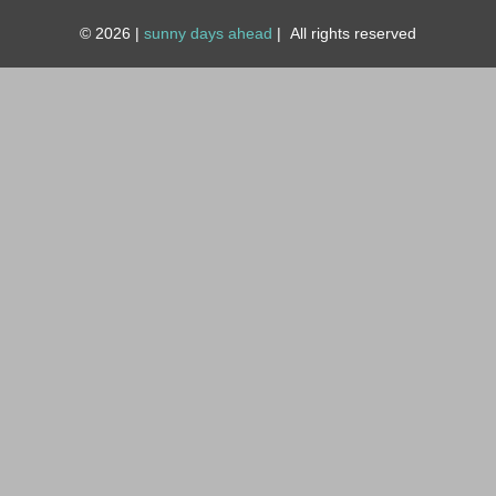
© 2026
|
sunny days ahead
|
All rights reserved