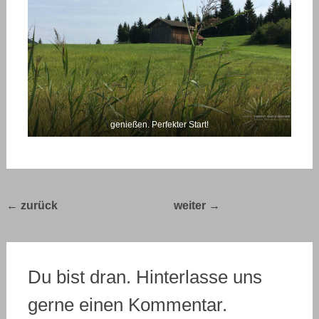
genießen. Perfekter Start!
Post
←
Bella Italia
Bella Italia 2017 –
2017 – Prolog
Tag 2
→
navigation
Du bist dran. Hinterlasse uns
gerne einen Kommentar.