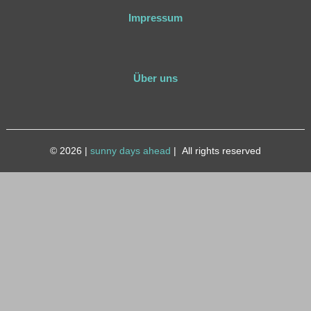
Impressum
Über uns
© 2026
|
sunny days ahead
|
All rights reserved