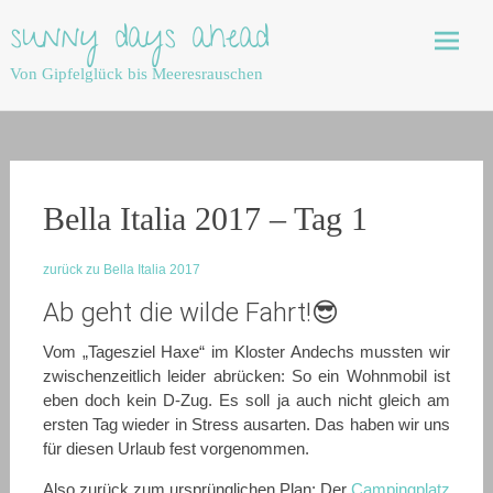
Skip
sunny days ahead
to
content
Von Gipfelglück bis Meeresrauschen
Bella Italia 2017 – Tag 1
zurück zu Bella Italia 2017
Ab geht die wilde Fahrt!😎
Vom „Tagesziel Haxe“ im Kloster Andechs mussten wir
zwischenzeitlich leider abrücken: So ein Wohnmobil ist
eben doch kein D-Zug. Es soll ja auch nicht gleich am
ersten Tag wieder in Stress ausarten. Das haben wir uns
für diesen Urlaub fest vorgenommen.
Also zurück zum ursprünglichen Plan: Der
Campingplatz