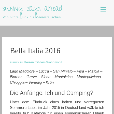
Skip
sunny days ahead
to
content
Von Gipfelglück bis Meeresrauschen
Bella Italia 2016
zurück zu Reisen mit dem Wohnmobil
Lago Maggiore – Lucca – San Miniato – Pisa – Pistoia –
Florenz – Greve – Siena – Montalcino – Montepulciano –
Chioggia – Venedig – Krün
Die Anfänge: Ich und Camping?
Unter dem Eindruck eines kalten und verregneten
Sommerurlaubs im Jahr 2015 in Deutschland wälzte ich
bereits früh Kataloge für einen sonnensicheren Urlaub